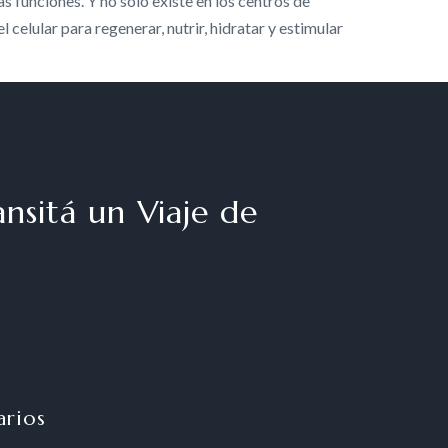
s funciones. Y no solo existe en los centros de
celular para regenerar, nutrir, hidratar y estimular
nsitá un Viaje de
arios