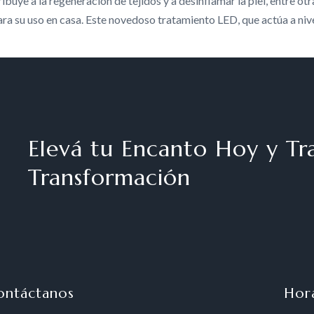
uye a la regeneración de tejidos y a desinflamar la piel, entre otra
ra su uso en casa. Este novedoso tratamiento LED, que actúa a nivel 
Elevá tu Encanto Hoy y Tra
Transformación
ontáctanos
Hor