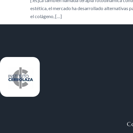
[:es]La también llamada terapia fotodinámica contrib
estética, el mercado ha desarrollado alternativas pa
el colágeno, […]
C