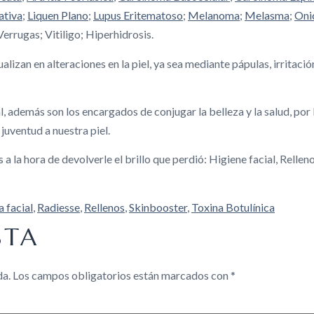
ativa
;
Liquen Plano
;
Lupus Eritematoso
;
Melanoma
;
Melasma
;
Oni
 Verrugas; Vitiligo; Hiperhidrosis.
alizan en alteraciones en la piel, ya sea mediante pápulas, irritaci
, además son los encargados de conjugar la belleza y la salud, por
 juventud a nuestra piel.
a la hora de devolverle el brillo que perdió: Higiene facial, Relle
 facial
,
Radiesse
,
Rellenos
,
Skinbooster
,
Toxina Botulínica
STA
da.
Los campos obligatorios están marcados con
*