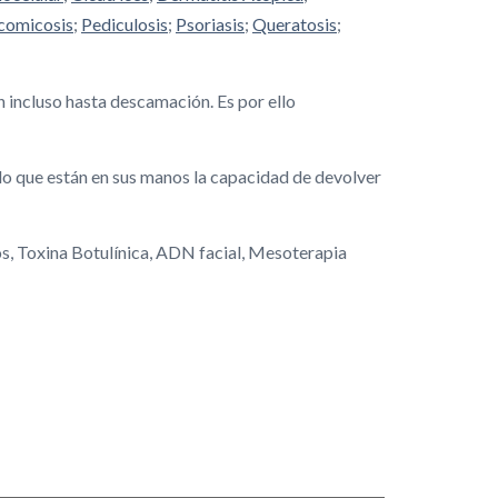
comicosis
;
Pediculosis
;
Psoriasis
;
Queratosis
;
ón incluso hasta descamación. Es por ello
 lo que están en sus manos la capacidad de devolver
nos, Toxina Botulínica, ADN facial, Mesoterapia