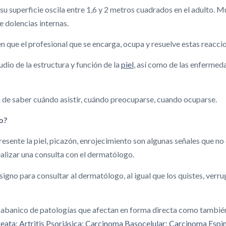
, su superficie oscila entre 1,6 y 2 metros cuadrados en el adulto
e dolencias internas.
en que el profesional que se encarga, ocupa y resuelve estas reacc
udio de la estructura y función de la
piel
, así como de las enfermeda
a de saber cuándo asistir, cuándo preocuparse, cuando ocuparse.
o?
resente la piel, picazón, enrojecimiento son algunas señales que n
alizar una consulta con el dermatólogo.
signo para consultar al dermatólogo, al igual que los quistes, verr
o abanico de patologías que afectan en forma directa como tambi
reata
;
Artritis Psoriásica
;
Carcinoma Basocelular
;
Carcinoma Espin