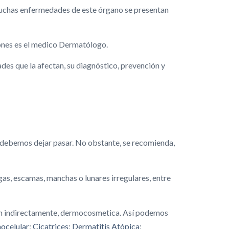
. Muchas enfermedades de este órgano se presentan
iones es el medico Dermatólogo.
des que la afectan, su diagnóstico, prevención y
o debemos dejar pasar. No obstante, se recomienda,
ugas, escamas, manchas o lunares irregulares, entre
én indirectamente, dermocosmetica. Así podemos
ocelular
;
Cicatrices
;
Dermatitis Atópica
;