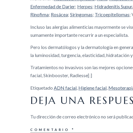
Enfermedad de Darier
;
Herpes
;
Hidradenitis Supur
Rinofima
;
Rosácea
;
Siringomas
;
Tricoepiteliomas
;
Incluso las alergias alimenticias mayormente se visu
sumamente importante recurrir a un especialista.
Pero los dermatólogos y la dermatología en general
la luminosidad, turgencia, elasticidad, hidratación y
Tratamientos no invasivos son las mejores opciones 
facial, Skinbooster, Radiesse[:]
Etiquetado
ADN facial
,
Higiene facial
,
Mesoterapia
DEJA UNA RESPUE
Tu dirección de correo electrónico no será publica
COMENTARIO
*