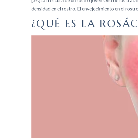
[:es]La frescura de un rostro joven Uno de los trat
densidad en el rostro. El envejecimiento en el rost
¿QUÉ ES LA ROSÁ