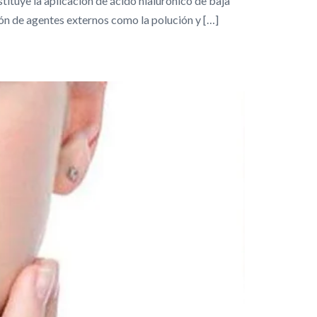
tituye la aplicación de ácido hialurónico de baja
ión de agentes externos como la polución y […]